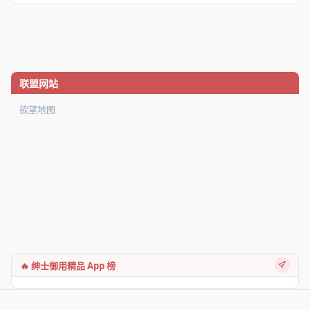
联盟网站
欲望地图
🔥 绅士御用精品 App 榜