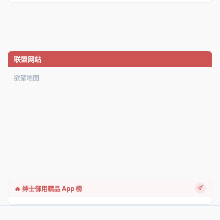
联盟网站
欲望地图
🔥 绅士御用精品 App 榜