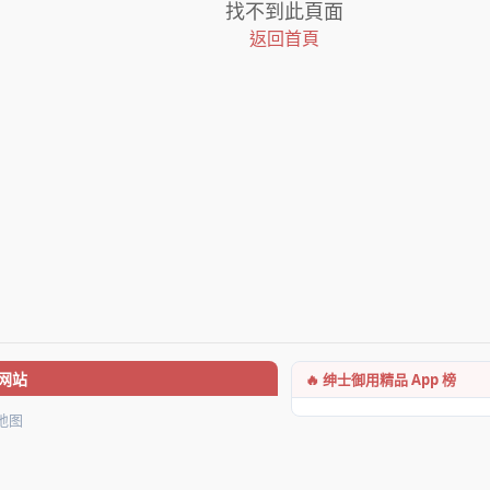
找不到此頁面
返回首頁
🔥 绅士御用精品 App 榜
网站
地图