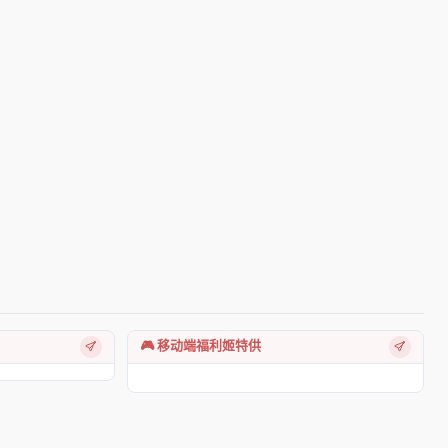
🎮 移动端福利姬特供