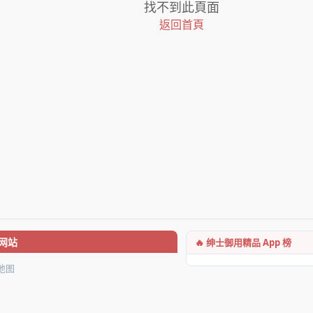
找不到此頁面
返回首頁
🔥 绅士御用精品 App 榜
网站
地图