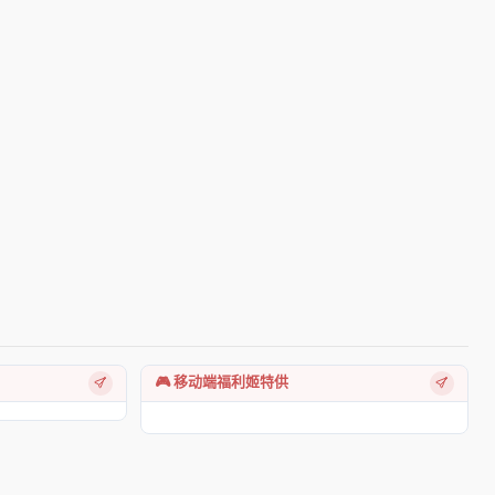
🎮 移动端福利姬特供