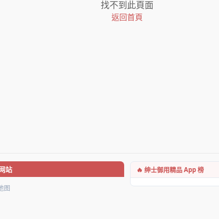
找不到此頁面
返回首頁
🔥 绅士御用精品 App 榜
网站
地图