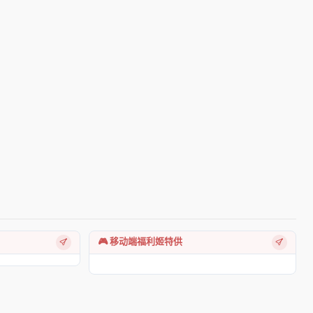
🎮 移动端福利姬特供