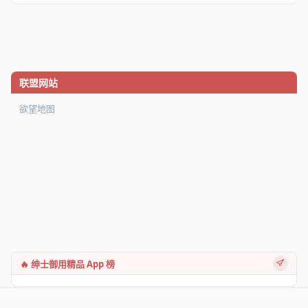
联盟网站
欲望地图
🔥 绅士御用精品 App 榜