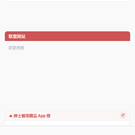
联盟网站
欲望地图
🔥 绅士御用精品 App 榜