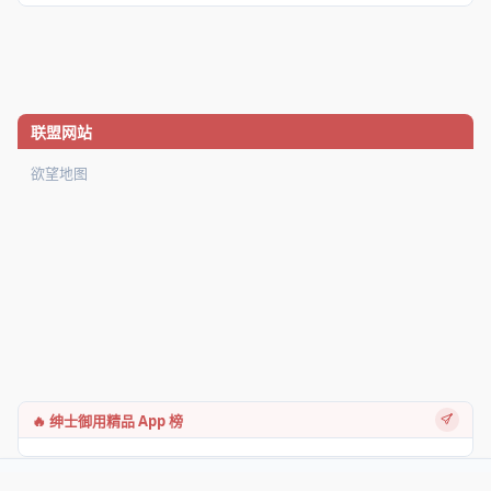
联盟网站
欲望地图
🔥 绅士御用精品 App 榜