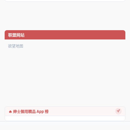
联盟网站
欲望地图
🔥 绅士御用精品 App 榜