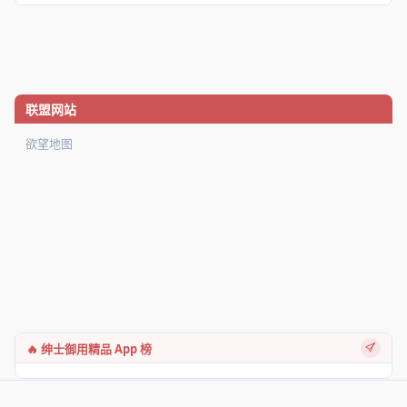
联盟网站
欲望地图
🔥 绅士御用精品 App 榜