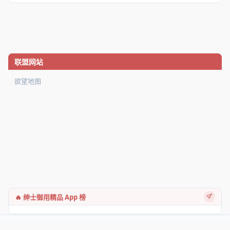
联盟网站
欲望地图
🔥 绅士御用精品 App 榜