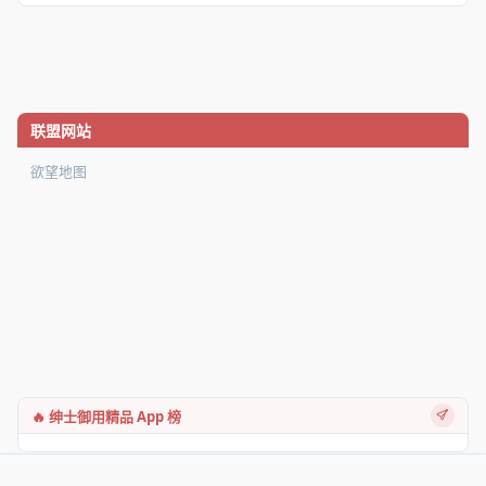
联盟网站
欲望地图
🔥 绅士御用精品 App 榜