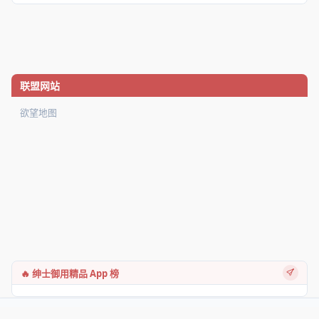
联盟网站
欲望地图
🔥 绅士御用精品 App 榜