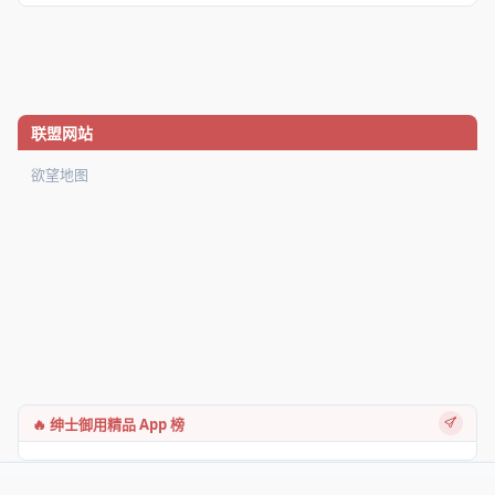
联盟网站
欲望地图
🔥 绅士御用精品 App 榜