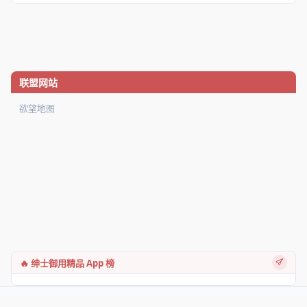
联盟网站
欲望地图
🔥 绅士御用精品 App 榜