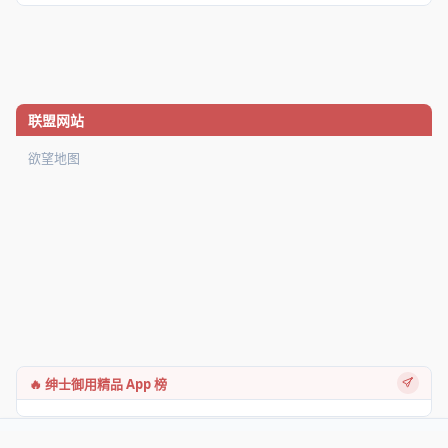
联盟网站
欲望地图
🔥 绅士御用精品 App 榜