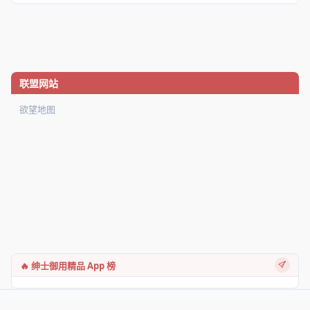
联盟网站
欲望地图
🔥 绅士御用精品 App 榜