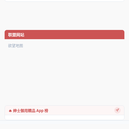
联盟网站
欲望地图
🔥 绅士御用精品 App 榜