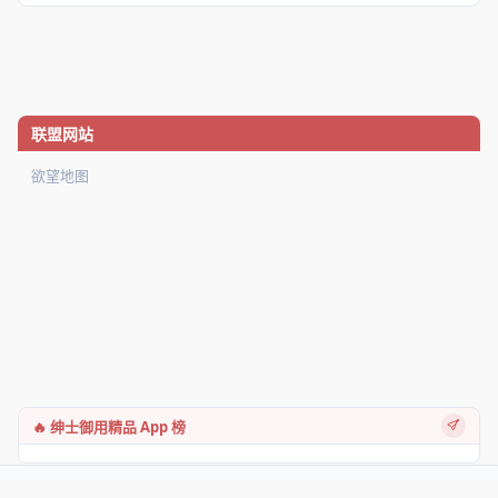
联盟网站
欲望地图
🔥 绅士御用精品 App 榜