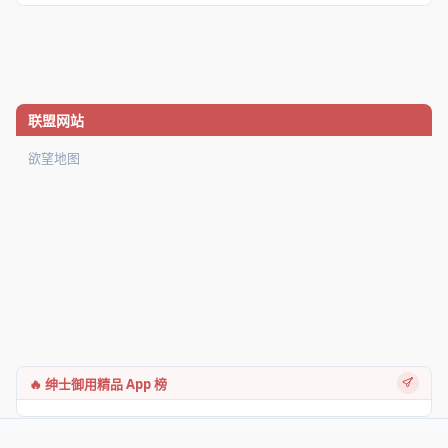
联盟网站
欲望地图
🔥 绅士御用精品 App 榜