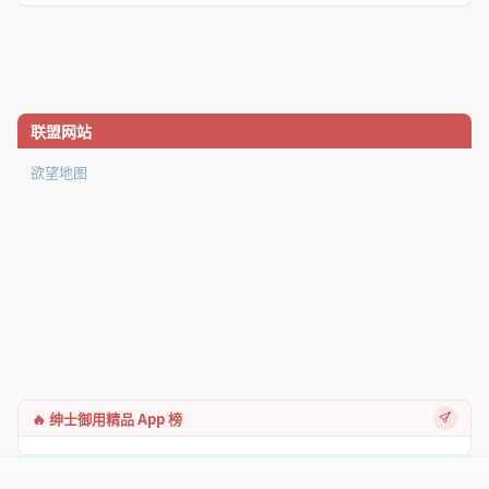
联盟网站
欲望地图
🔥 绅士御用精品 App 榜