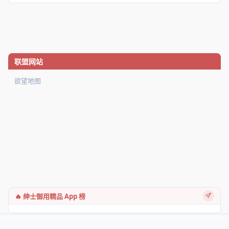
联盟网站
欲望地图
🔥 绅士御用精品 App 榜