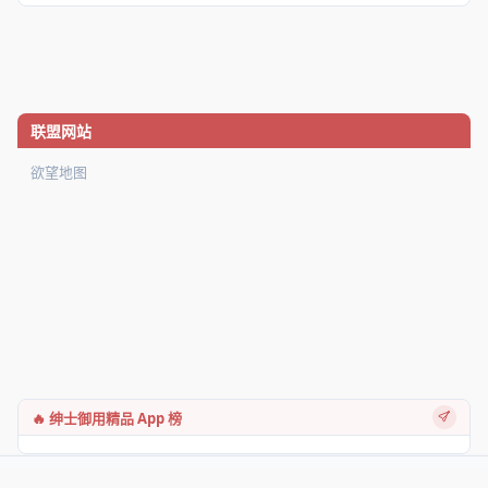
联盟网站
欲望地图
🔥 绅士御用精品 App 榜