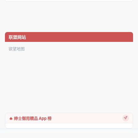
联盟网站
欲望地图
🔥 绅士御用精品 App 榜