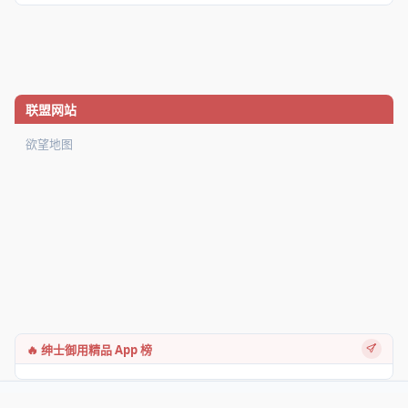
联盟网站
欲望地图
🔥 绅士御用精品 App 榜