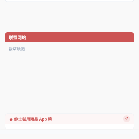
联盟网站
欲望地图
🔥 绅士御用精品 App 榜